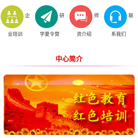
企
研
师
联
业培训
学夏令营
资介绍
系我们
中心简介