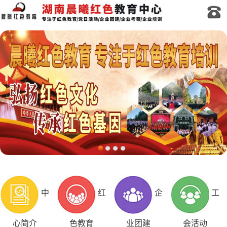
中
红
企
工
心简介
色教育
业团建
会活动