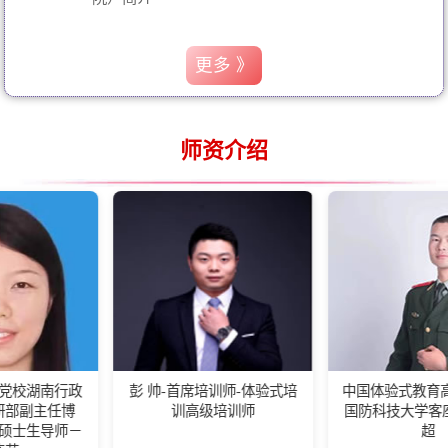
更多 》
师资介绍
政
彭 帅-首席培训师-体验式培
中国体验式教育高级培训师-
博
训高级培训师
国防科技大学客座教练王佰
－
超