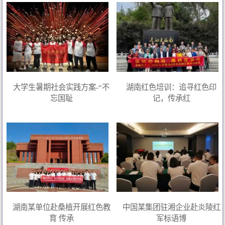
大学生暑期社会实践方案-“不
湖南红色培训：追寻红色印
忘国耻
记，传承红
湖南某单位赴桑植开展红色教
中国某集团驻湘企业赴炎陵红
育 传承
军标语博