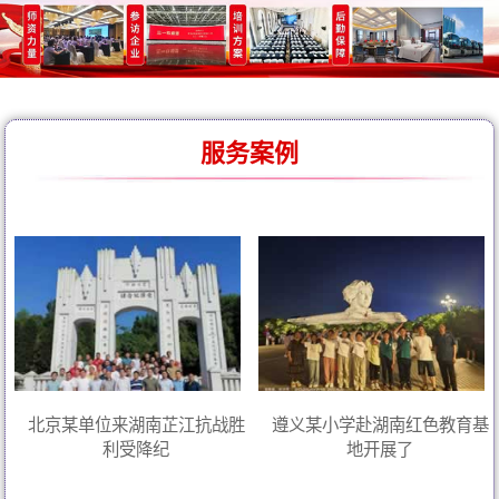
服务案例
北京某单位来湖南芷江抗战胜
遵义某小学赴湖南红色教育基
利受降纪
地开展了