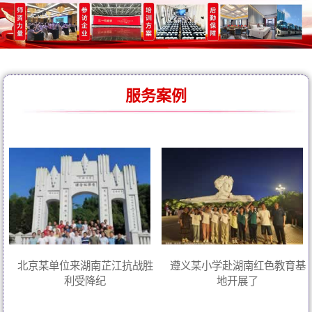
服务案例
北京某单位来湖南芷江抗战胜
遵义某小学赴湖南红色教育基
利受降纪
地开展了