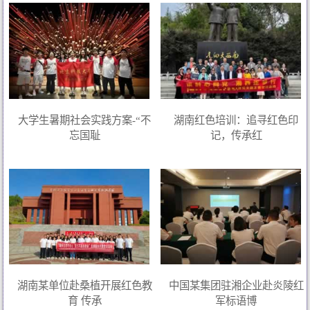
大学生暑期社会实践方案-“不
湖南红色培训：追寻红色印
忘国耻
记，传承红
湖南某单位赴桑植开展红色教
中国某集团驻湘企业赴炎陵红
育 传承
军标语博