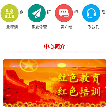
企
研
师
联
业培训
学夏令营
资介绍
系我们
中心简介