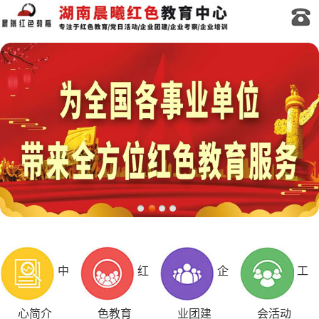
中
红
企
工
心简介
色教育
业团建
会活动