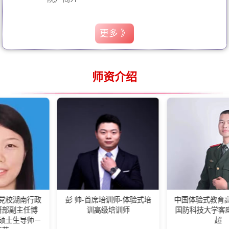
更多 》
师资介绍
政
彭 帅-首席培训师-体验式培
中国体验式教育高级培训师-
训高级培训师
国防科技大学客座教练王佰
－
超