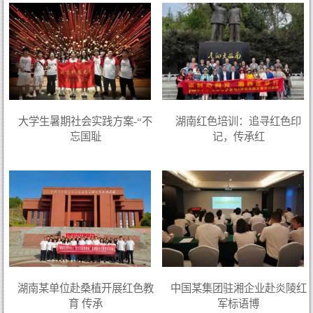
大学生暑期社会实践方案-“不
湖南红色培训：追寻红色印
忘国耻
记，传承红
湖南某单位赴桑植开展红色教
中国某集团驻湘企业赴炎陵红
育 传承
军标语博