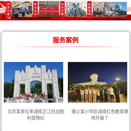
服务案例
北京某单位来湖南芷江抗战胜
遵义某小学赴湖南红色教育基
利受降纪
地开展了