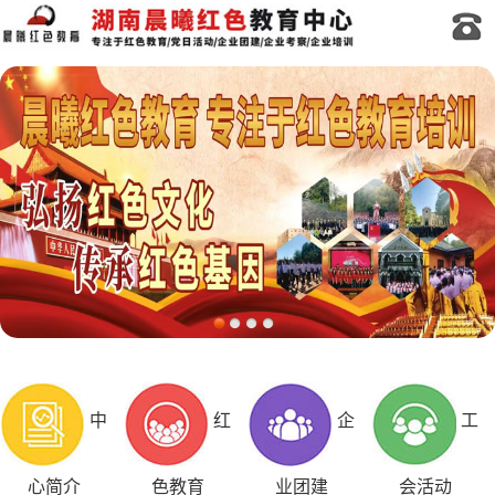
中
红
企
工
心简介
色教育
业团建
会活动