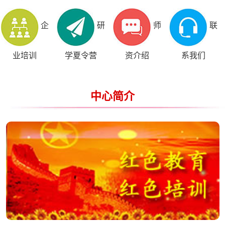
企
研
师
联
业培训
学夏令营
资介绍
系我们
中心简介