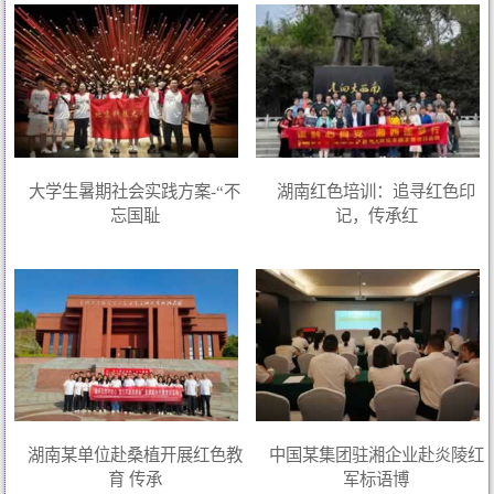
大学生暑期社会实践方案-“不
湖南红色培训：追寻红色印
忘国耻
记，传承红
湖南某单位赴桑植开展红色教
中国某集团驻湘企业赴炎陵红
育 传承
军标语博