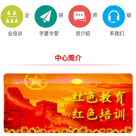
企
研
师
联
业培训
学夏令营
资介绍
系我们
中心简介