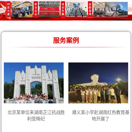
服务案例
北京某单位来湖南芷江抗战胜
遵义某小学赴湖南红色教育基
利受降纪
地开展了