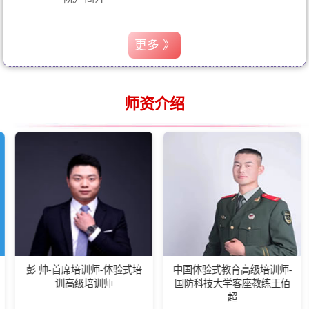
更多 》
师资介绍
-首席培训师-体验式培
中国体验式教育高级培训师-
湖南省
训高级培训师
国防科技大学客座教练王佰
会长,晨
超