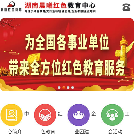
中
红
企
工
心简介
色教育
业团建
会活动