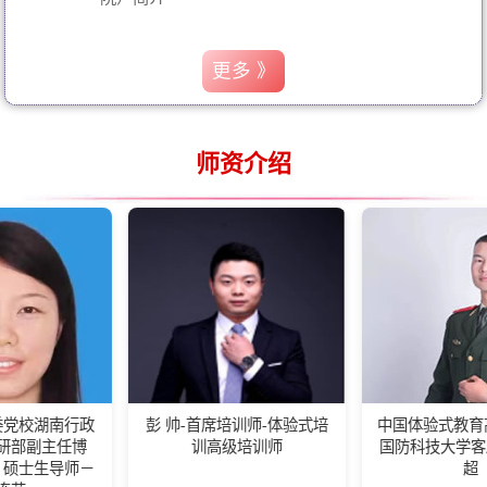
更多 》
师资介绍
政
彭 帅-首席培训师-体验式培
中国体验式教育高级培训师-
博
训高级培训师
国防科技大学客座教练王佰
－
超