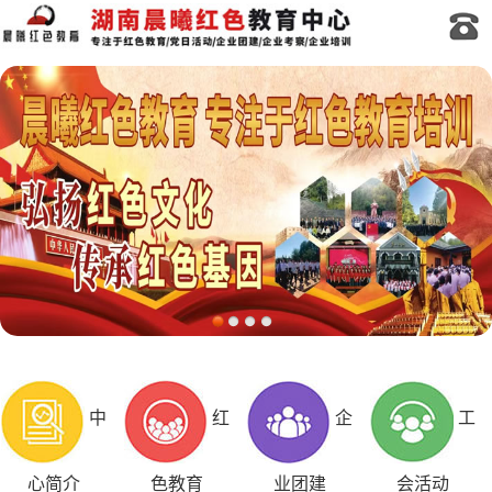
中
红
企
工
心简介
色教育
业团建
会活动