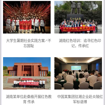
大学生暑期社会实践方案-“不
湖南红色培训：追寻红色印
忘国耻
记，传承红
湖南某单位赴桑植开展红色教
中国某集团驻湘企业赴炎陵红
育 传承
军标语博