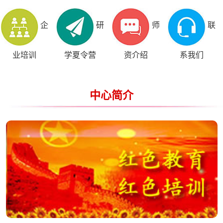
企
研
师
联
业培训
学夏令营
资介绍
系我们
中心简介