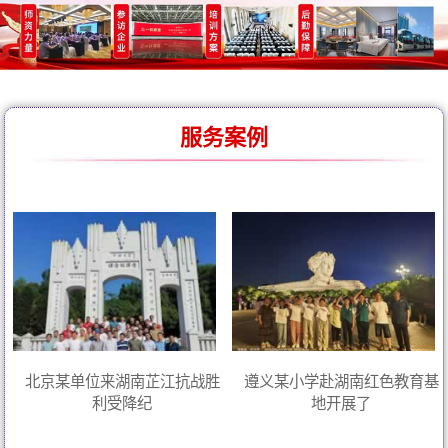
服务案例
北京某单位来湖南芷江抗战胜
遵义某小学赴湖南红色教育基
利受降纪
地开展了