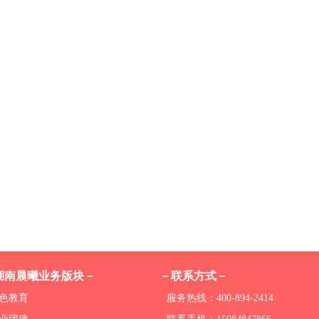
湖南晨曦业务版块－
－联系方式－
色教育
服务热线：400-894-2414