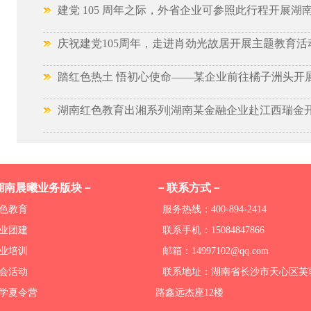
建党 105 周年之际，外省企业可参照此行程开展湖
庆祝建党105周年，走进肖劲光故居开展主题教育活
踏红色热土 悟初心使命——某企业前往橘子洲头开
湖南红色教育出湘系列|湖南某金融企业赴江西瑞金
湖南晨曦业务版块－
－联系方式－
色教育
服务热线：400-894-2414
业团建
联系手机：15084847866
业培训
邮箱：14997102@qq.com
会活动
联系地址：湖南省长沙市天心区芙
学夏令营
路鑫远杰座12楼