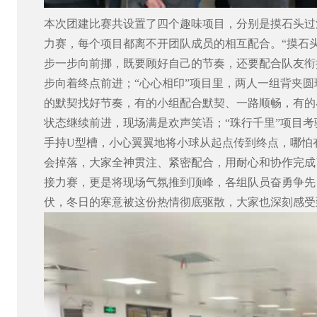
本次团建比赛共设置了四个趣味项目，分别是摸石头过
力赛，每个项目都离不开团队成员的相互配合。“摸石
步一步向前挪，既要顾好自己的节奏，还要配合队友衔
步向着终点前进；“心心相印”项目里，两人一组背夹
的默契找好节奏，有的小组配合默契、一路顺畅，有的
状态继续前进，现场满是欢声笑语；“珠行千里”项目
手持U型槽，小心翼翼地将小球从起点传到终点，哪怕
会掉落，大家全神贯注、紧密配合，用耐心和协作完成
接力赛，更是将现场气氛推到顶峰，各组队员奋勇争先
伏，冬日的寒意被这份热情彻底驱散，大家也深刻感受