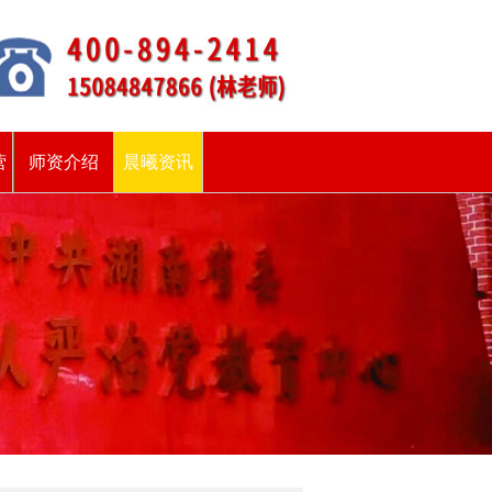
营
师资介绍
晨曦资讯