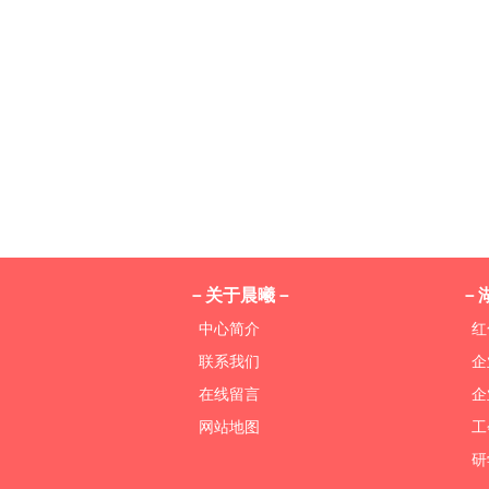
－关于晨曦－
－
中心简介
红
联系我们
企
在线留言
企
网站地图
工
研